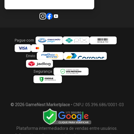
Pague com
Envio
Segurança
© 2026 GameNest Marketplace
• CNPJ: 05.396.686/0001-03
Plataforma intermediadora de vendas entre usuários.