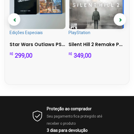
O
Edições Especiais
PlayStation
Ret
Hellblade: Senua’s Sacrifice (Xbox One) – com luva
Star Wars Outlaws PS5 + Steelbook Exclusiva | Mídia Física...
Silent Hill 2 Remake PS5 – Mídia Física – Perfeito Est...
299,00
349,00
R$
R$
R$
Proteção ao comprador
Seu pagamento fica protegido até
receber o produto
3 dias para devolução