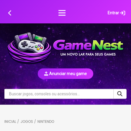
Skip
to
Entrar
content
Anunciar meu game
INICIAL
/
JOGOS
/
NINTENDO