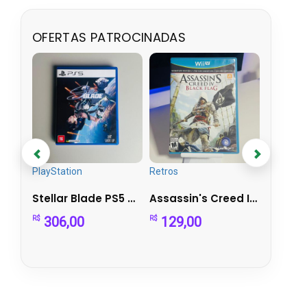
OFERTAS PATROCINADAS
PlayStation
Retros
PlayStat
Alan Wake II Deluxe Edition – PS5
Stellar Blade PS5 Mídia Física - Ação Futurista em Alta ...
Assassin's Creed IV Black Flag – Wii U | Completo
306,00
129,00
279,
R$
R$
R$