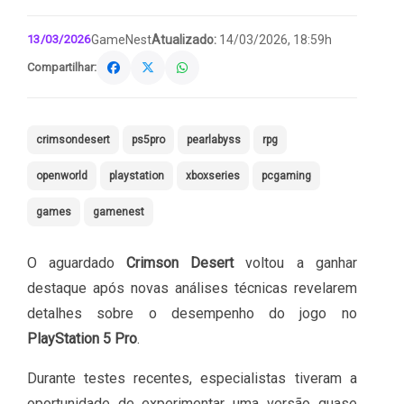
13/03/2026
GameNest
Atualizado:
14/03/2026, 18:59h
Compartilhar:
crimsondesert
ps5pro
pearlabyss
rpg
openworld
playstation
xboxseries
pcgaming
games
gamenest
O aguardado
Crimson Desert
voltou a ganhar
destaque após novas análises técnicas revelarem
detalhes sobre o desempenho do jogo no
PlayStation 5 Pro
.
Durante testes recentes, especialistas tiveram a
oportunidade de experimentar uma versão quase