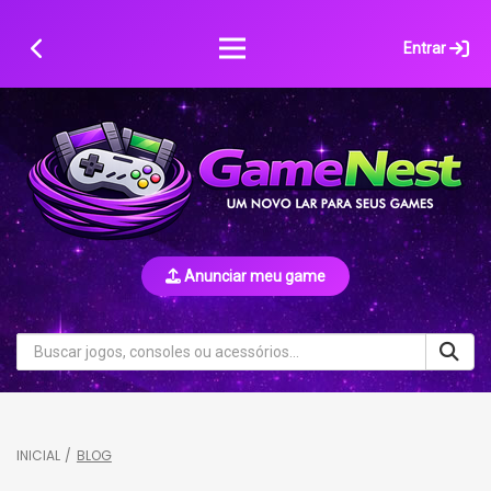
Skip
to
Entrar
content
Anunciar meu game
INICIAL
/
BLOG