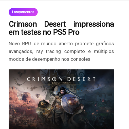
Crimson
Lançamentos
Desert
Crimson Desert impressiona
em testes no PS5 Pro
impressiona
Novo RPG de mundo aberto promete gráficos
em
avançados, ray tracing completo e múltiplos
testes
modos de desempenho nos consoles.
no
PS5
Pro