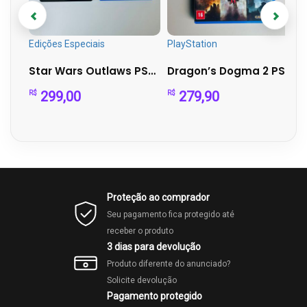
Edições Especiais
PlayStation
Dragon Quest IX - Nintendo DS (Completo)
Star Wars Outlaws PS5 + Steelbook Exclusiva | Mídia Física...
Dragon’s Dogma 2 PS5 - RPG Mundo Aberto
299,00
279,90
R$
R$
Proteção ao comprador
Seu pagamento fica protegido até
receber o produto
3 dias para devolução
Produto diferente do anunciado?
Solicite devolução
Pagamento protegido