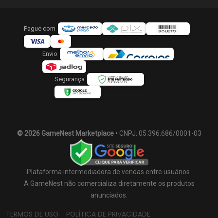
Pague com
Envio
Segurança
© 2026 GameNest Marketplace
• CNPJ: 05.396.686/0001-03
Plataforma intermediadora de vendas entre usuários.
A GameNest não comercializa diretamente os produtos
anunciados.
TERMOS DE USO
POLÍTICA DE PRIVACIDADE