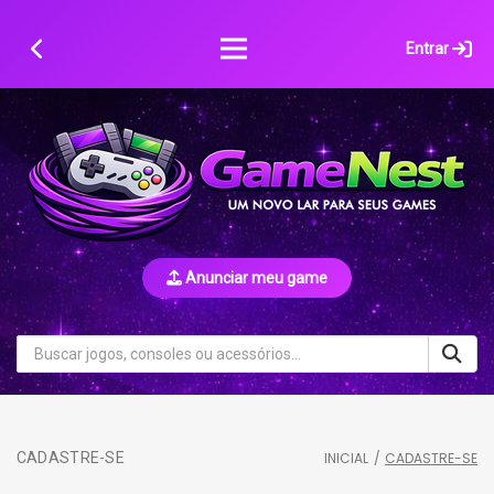
Skip
to
Entrar
content
Anunciar meu game
CADASTRE-SE
INICIAL
/
CADASTRE-SE