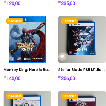
120,00
335,00
R$
R$
PlayStation
PlayStation
161
179
Monkey King: Hero Is Back – PS4
Stellar Blade PS5 Mídia Física - Ação Futurista em Alta Performance
140,00
306,00
R$
R$
PlayStation
PlayStation