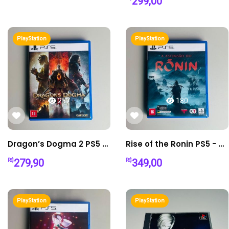
299,00
PlayStation
PlayStation
257
180
Dragon’s Dogma 2 PS5 - RPG Mundo Aberto
Rise of the Ronin PS5 - A Ascensão do Ronin
279,90
349,00
R$
R$
PlayStation
PlayStation