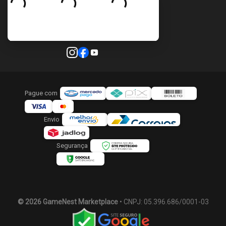
Pague com
Envio
Segurança
© 2026 GameNest Marketplace
• CNPJ: 05.396.686/0001-03