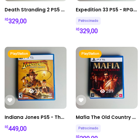
Death Stranding 2 PS5 - On The Beach Mídia Física
Expedition 33 PS5 - RPG Aventura Fantástica
329,00
R$
Patrocinado
329,00
R$
PlayStation
PlayStation
231
289
Indiana Jones PS5 - The Great Circle Aventura
Mafia The Old Country PS5 - Crime e História
449,00
R$
Patrocinado
R$