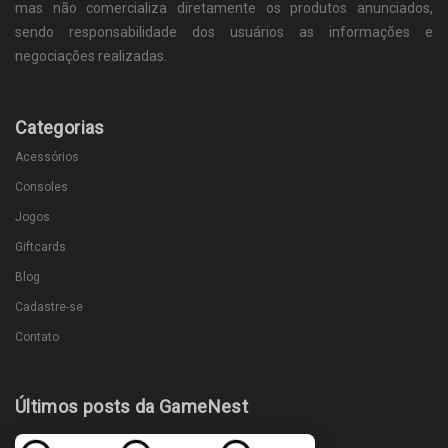
mas não comercializa diretamente os produtos anunciados,
sendo responsabilidade dos usuários as informações e
negociações realizadas.
Categorias
Acessórios
Consoles
Jogos
Giftcards
Blog
Cadastre-se
Contato
Últimos posts da GameNest