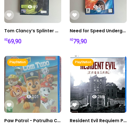
89
97
Tom Clancy’s Splinter Cell PS2 - Mídia Física
Need for Speed Underground PS2 - Mídia Física
69,90
79,90
R$
R$
PlayStation
PlayStation
101
268
Paw Patrol - Patrulha Canina Está Com Tudo (PS4)
Resident Evil Requiem PS5 Mídia Física