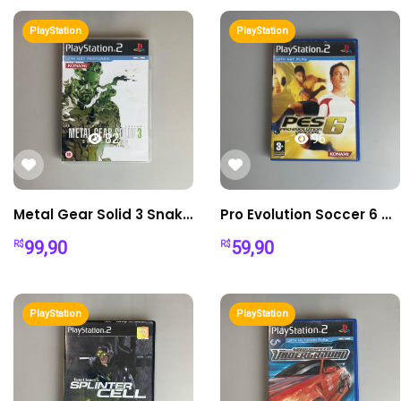
PlayStation
PlayStation
82
96
Metal Gear Solid 3 Snake Eater PS2 - Mídia Física
Pro Evolution Soccer 6 PS2 - Mídia Física
99,90
59,90
R$
R$
PlayStation
PlayStation