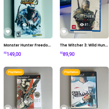
117
81
Monster Hunter Freedom 2 – PSP
The Witcher 3: Wild Hunt PS4 - Mídia Física Original - Perfeito Estado
149,00
89,90
R$
R$
PlayStation
PlayStation
89
90