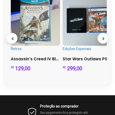
Retros
Edições Especiais
Assassin's Creed IV Black Flag – Wii U | Completo
Star Wars Outlaws PS5 + Steelbook Exclusiva | Mídia Física...
129,00
299,00
R$
R$
Proteção ao comprador
Seu pagamento fica protegido até