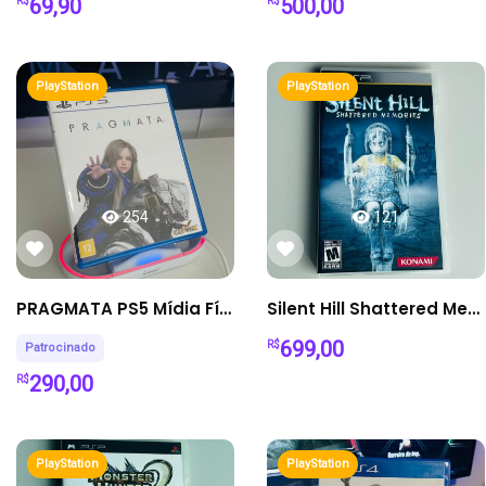
69,90
500,00
R$
R$
PlayStation
PlayStation
254
121
PRAGMATA PS5 Mídia Física Completo
Silent Hill Shattered Memories – PSP
699,00
R$
Patrocinado
290,00
R$
PlayStation
PlayStation