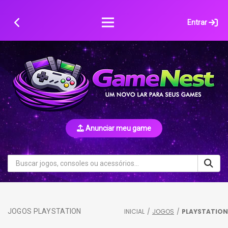
Skip
to
Entrar
content
Anunciar meu game
JOGOS PLAYSTATION
INICIAL
/
JOGOS
/
PLAYSTATION