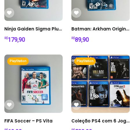
55
62
Ninja Gaiden Sigma Plus – PS Vita
Batman: Arkham Origins Blackgate – PS Vita
179,90
89,90
R$
R$
PlayStation
PlayStation
56
133
FIFA Soccer – PS Vita
Coleção PS4 com 6 Jogos – The Last of Us 1 e 2, Resident Evil Village, Dying Light 2 e Mais