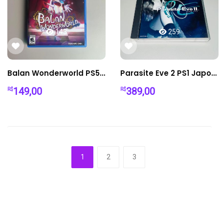
143
259
Balan Wonderworld PS5 - Plataforma Fantasia
Parasite Eve 2 PS1 Japonês Completo (2 Discos) + Manual + Encartes | Original Raro
149,00
389,00
R$
R$
Páginas
1
2
3