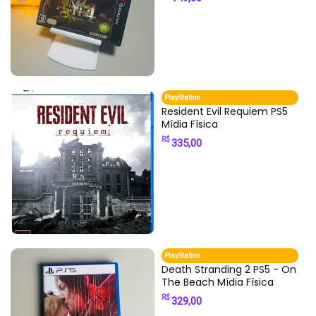
PlayStation
Resident Evil Requiem PS5
Mídia Física
R$
335,00
PlayStation
Death Stranding 2 PS5 - On
The Beach Mídia Física
R$
329,00