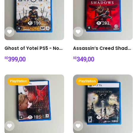
196
283
Ghost of Yotei PS5 - Nova Geração Samurai
Assassin’s Creed Shadows PS5 - Japão Feudal com Ninja e Samurai
399,00
349,00
R$
R$
PlayStation
PlayStation
185
262