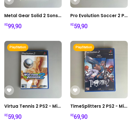
Metal Gear Solid 2 Sons of Liberty PS2 - Mídia Física
Pro Evolution Soccer 2 PS2 - Mídia Física
99,90
59,90
R$
R$
PlayStation
PlayStation
89
79
Virtua Tennis 2 PS2 - Mídia Física
TimeSplitters 2 PS2 - Mídia Física
59,90
69,90
R$
R$