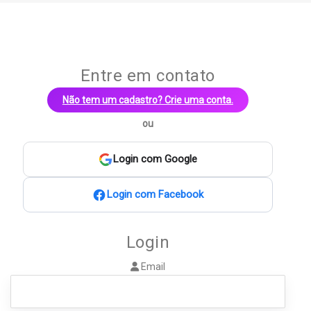
Meus
Entrar
Anúncios
Entre em contato
Não tem um cadastro? Crie uma conta.
ou
Login com Google
Login com Facebook
Login
Email