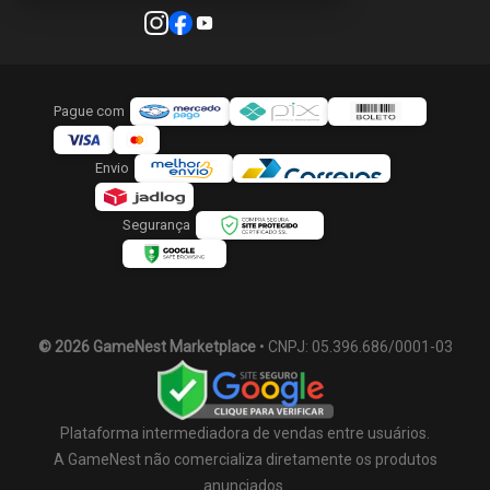
Pague com
Envio
Segurança
© 2026 GameNest Marketplace
• CNPJ: 05.396.686/0001-03
Plataforma intermediadora de vendas entre usuários.
A GameNest não comercializa diretamente os produtos
anunciados.