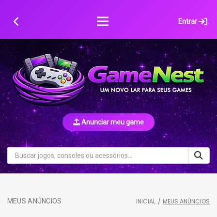
Skip
to
Entrar
content
Anunciar meu game
MEUS ANÚNCIOS
INICIAL
/
MEUS ANÚNCIOS