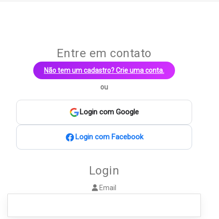
Meus
Entrar
Anúncios
Entre em contato
Não tem um cadastro? Crie uma conta.
ou
Login com Google
Login com Facebook
Login
Email