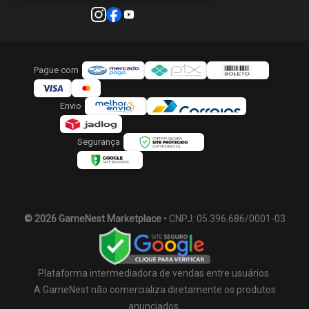
Pague com
Envio
Segurança
© 2026 GameNest Marketplace
• CNPJ: 05.396.686/0001-03
Plataforma intermediadora de vendas entre usuários.
A GameNest não comercializa diretamente os produtos
anunciados.