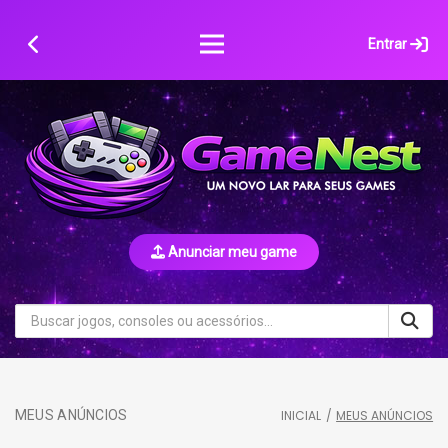
Skip
to
Entrar
content
Anunciar meu game
MEUS ANÚNCIOS
INICIAL
/
MEUS ANÚNCIOS