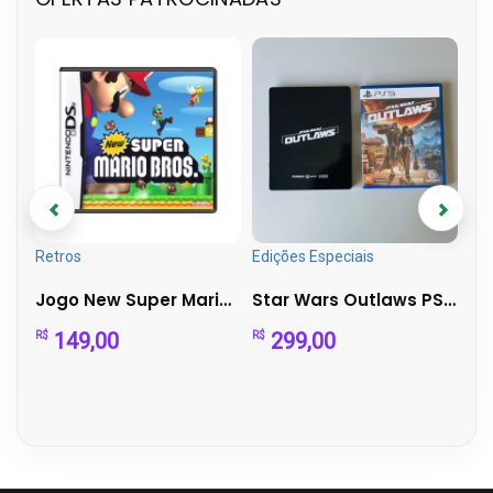
Retros
Edições Especiais
Pla
Jogo New Super Mario Bros - DS - Sem Capa
Star Wars Outlaws PS5 + Steelbook Exclusiva | Mídia Física...
149,00
299,00
R$
R$
R$