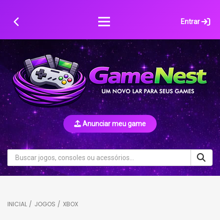
Skip
to
Entrar
content
Anunciar meu game
INICIAL
/
JOGOS
/
XBOX