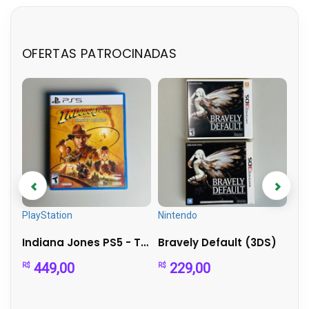
OFERTAS PATROCINADAS
PlayStation
Nintendo
Pla
Cartucho Everdrive Para Mega Drive Ed V3 Pro
Indiana Jones PS5 - The Great Circle Aventura
Bravely Default (3DS)
449,00
229,00
1
R$
R$
R$