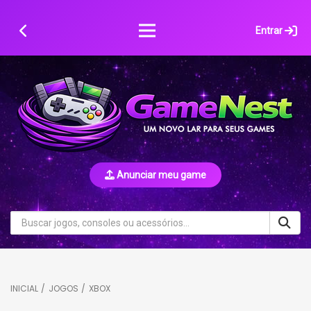
Skip
to
Entrar
content
Anunciar meu game
INICIAL
/
JOGOS
/
XBOX