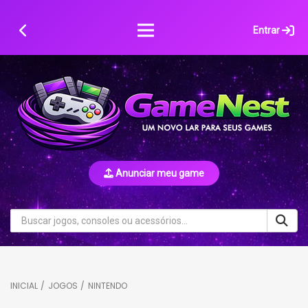
Skip
to
Entrar
content
Anunciar meu game
INICIAL
/
JOGOS
/
NINTENDO