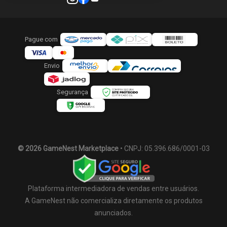
Pague com
Envio
Segurança
© 2026 GameNest Marketplace
• CNPJ: 05.396.686/0001-03
Plataforma intermediadora de vendas entre usuários.
A GameNest não comercializa diretamente os produtos
anunciados.