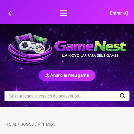
Skip
to
Entrar
content
Anunciar meu game
INICIAL
/
JOGOS
/
NINTENDO