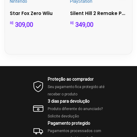
Nintendo
PlayStation
Edi
Assassin's Creed IV Black Flag – Wii U | Completo
Star Fox Zero Wiiu
Silent Hill 2 Remake PS5 – Mídia Física – Perfeito Est...
309,00
349,00
R$
R$
R$
Proteção ao comprador
Seu pagamento fica protegido até
receber o produto
3 dias para devolução
Produto diferente do anunciado?
Solicite devolução
Pagamento protegido
Pagamentos processados com