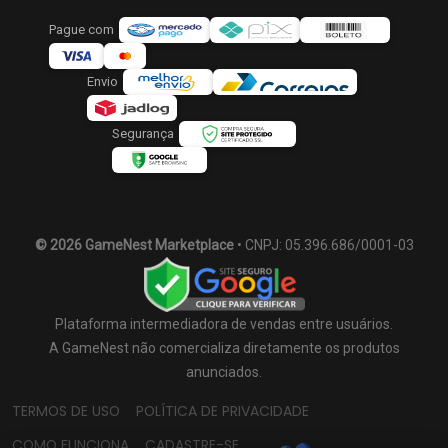
Pague com
Envio
Segurança
© 2026 GameNest Marketplace
• CNPJ: 05.396.686/0001-03
Plataforma intermediadora de vendas entre usuários.
A GameNest não comercializa diretamente os produtos
anunciados.
TERMOS DE USO
POLÍTICA DE PRIVACIDADE
COMO FUNCIONA
CADASTRE-SE