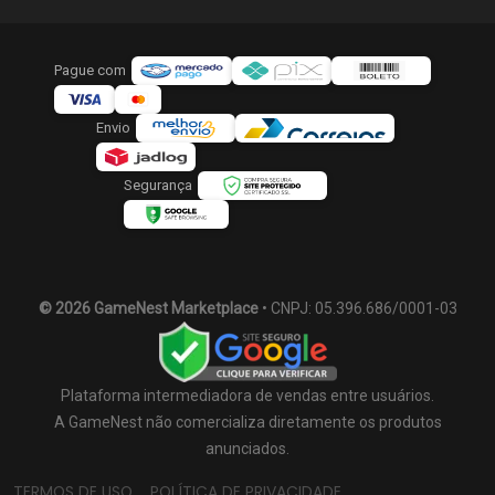
Pague com
Envio
Segurança
© 2026 GameNest Marketplace
• CNPJ: 05.396.686/0001-03
Plataforma intermediadora de vendas entre usuários.
A GameNest não comercializa diretamente os produtos
anunciados.
TERMOS DE USO
POLÍTICA DE PRIVACIDADE