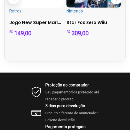
Retros
Nintendo
Pla
Alan Wake II Deluxe Edition – PS5
Jogo New Super Mario Bros - DS - Sem Capa
Star Fox Zero Wiiu
149,00
309,00
R$
R$
R$
Proteção ao comprador
Seu pagamento fica protegido até
receber o produto
3 dias para devolução
Produto diferente do anunciado?
Solicite devolução
Pagamento protegido