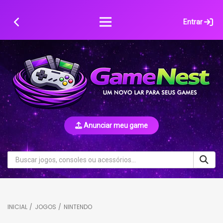
Skip
to
Entrar
content
Anunciar meu game
INICIAL
/
JOGOS
/
NINTENDO