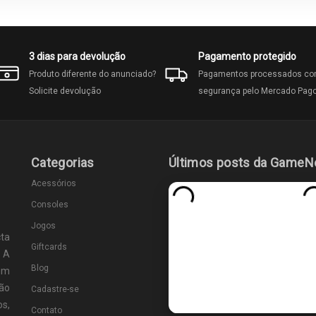
3 dias para devolução
Pagamento protegido
Produto diferente do anunciado?
Pagamentos processados c
Solicite devolução
segurança pelo Mercado Pag
Categorias
Últimos posts da GameN
Acessórios
Consoles
Jogos
ta
Giftcards
 A
Blog
um
ão
Cadastre-se
s,
Contato