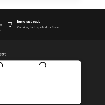
Envio rastreado
om
Correios, JadLog e Melhor Envio
o
est