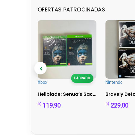
OFERTAS PATROCINADAS
LACRADO
Xbox
Nintendo
Dragon Quest IX - Nintendo DS (Completo)
Hellblade: Senua’s Sacrifice (Xbox One) – com luva
Bravely Def
119,90
229,00
R$
R$