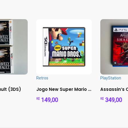
Retros
PlayStation
ault (3DS)
Jogo New Super Mario Bros - DS - Sem Capa
149,00
349,00
R$
R$