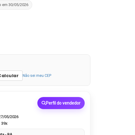
o em 30/05/2026
Calcular
Não sei meu CEP
Perfil do vendedor
27/05/2026
:
39x
sta - BA