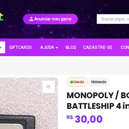
Anunciar meu game
GIFTCARDS
AJUDA
BLOG
CADASTRE-SE
CO
Usado
Nintendo
MONOPOLY / BO
BATTLESHIP 4 in
30,00
R$