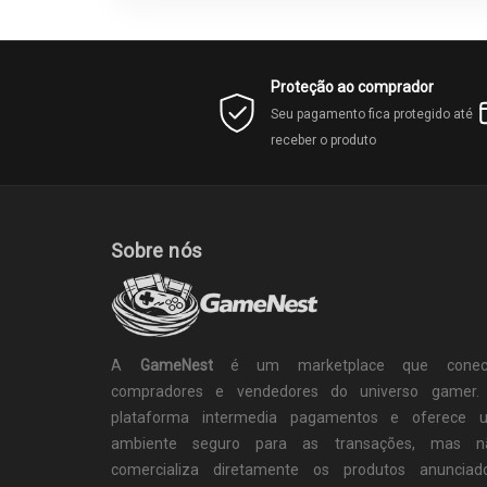
Proteção ao comprador
Seu pagamento fica protegido até
receber o produto
Sobre nós
A
GameNest
é um marketplace que conec
compradores e vendedores do universo gamer.
plataforma intermedia pagamentos e oferece 
ambiente seguro para as transações, mas n
comercializa diretamente os produtos anunciado