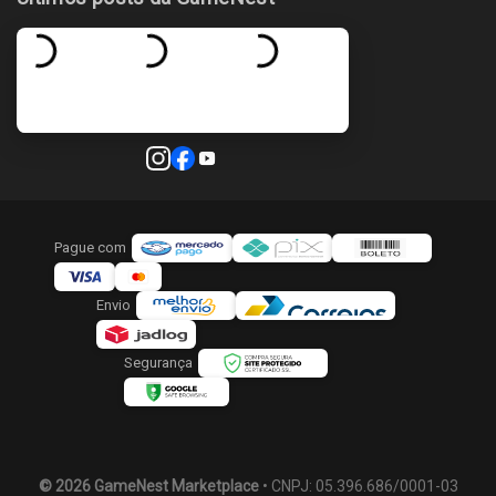
Pague com
Envio
Segurança
© 2026 GameNest Marketplace
• CNPJ: 05.396.686/0001-03