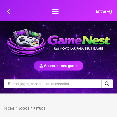
Skip
to
Entrar
content
Anunciar meu game
INICIAL
/
JOGOS
/
RETROS