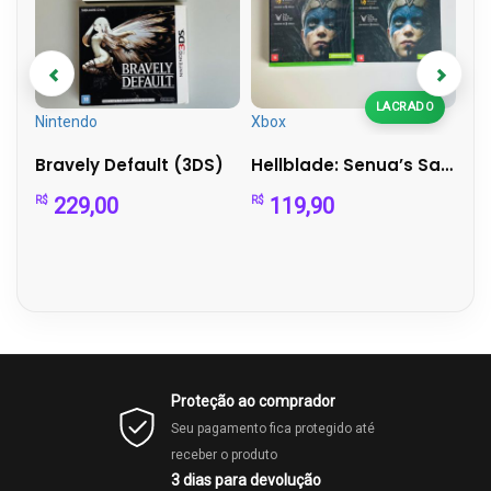
LACRADO
Nintendo
Xbox
Nin
Alan Wake II Deluxe Edition – PS5
Bravely Default (3DS)
Hellblade: Senua’s Sacrifice (Xbox One) – com luva
229,00
119,90
R$
R$
R$
Proteção ao comprador
Seu pagamento fica protegido até
receber o produto
3 dias para devolução