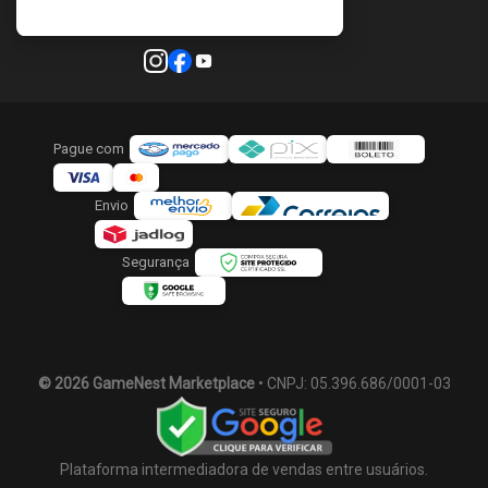
Pague com
Envio
Segurança
© 2026 GameNest Marketplace
• CNPJ: 05.396.686/0001-03
Plataforma intermediadora de vendas entre usuários.