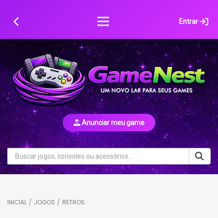
Skip
to
Entrar
content
Anunciar meu game
INICIAL
/
JOGOS
/
RETROS