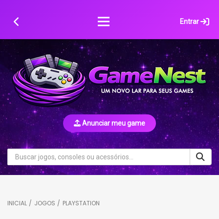
Skip
to
Entrar
content
Anunciar meu game
INICIAL
/
JOGOS
/
PLAYSTATION