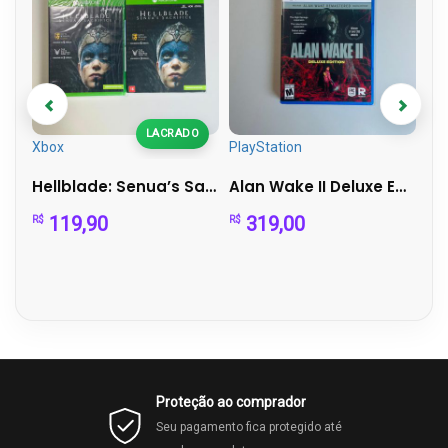
LACRADO
Xbox
PlayStation
Pla
)
Hellblade: Senua’s Sacrifice (Xbox One) – com luva
Alan Wake II Deluxe Edition – PS5
Di
119,90
319,00
R$
R$
R$
Proteção ao comprador
Seu pagamento fica protegido até