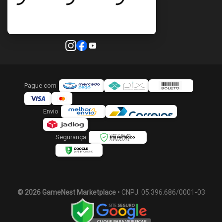
Pague com
Envio
Segurança
© 2026 GameNest Marketplace
• CNPJ: 05.396.686/0001-03