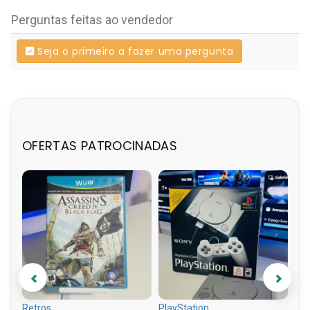
Perguntas feitas ao vendedor
Seja o primeiro a fazer uma pergunta
OFERTAS PATROCINADAS
Retros
PlayStation
Pla