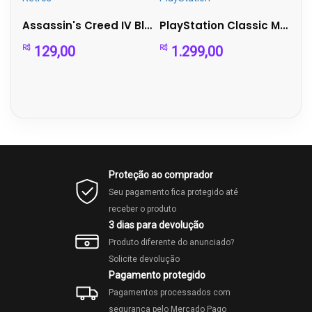
Dragon Quest IX - Nintendo DS (Completo)
Assassin's Creed IV Black Flag – Wii U | Completo
PlayStation Classic Mini Completo na Caixa + 20 Jogos Cláss...
129,00
1.299,00
R$
R$
R$
Proteção ao comprador
Seu pagamento fica protegido até
receber o produto
3 dias para devolução
Produto diferente do anunciado?
Solicite devolução
Pagamento protegido
Pagamentos processados com
segurança pelo Mercado Pago