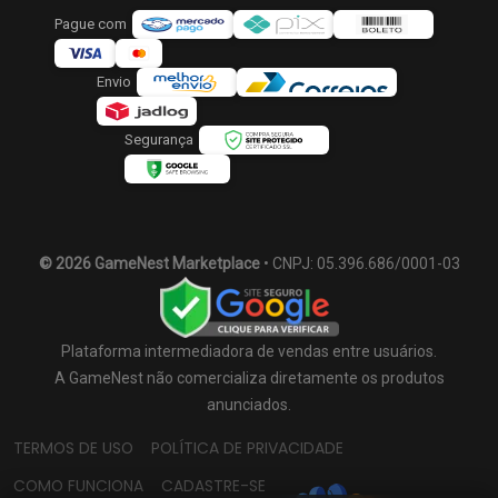
Pague com
Envio
Segurança
© 2026 GameNest Marketplace
• CNPJ: 05.396.686/0001-03
Plataforma intermediadora de vendas entre usuários.
A GameNest não comercializa diretamente os produtos
anunciados.
TERMOS DE USO
POLÍTICA DE PRIVACIDADE
COMO FUNCIONA
CADASTRE-SE