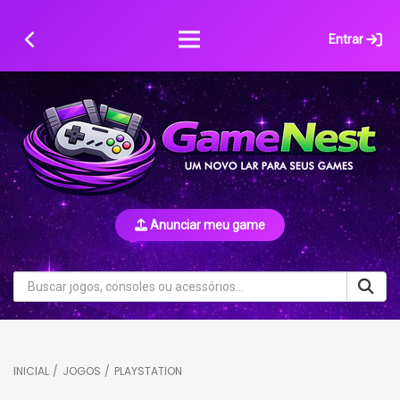
Skip
to
Entrar
content
Anunciar meu game
INICIAL
/
JOGOS
/
PLAYSTATION