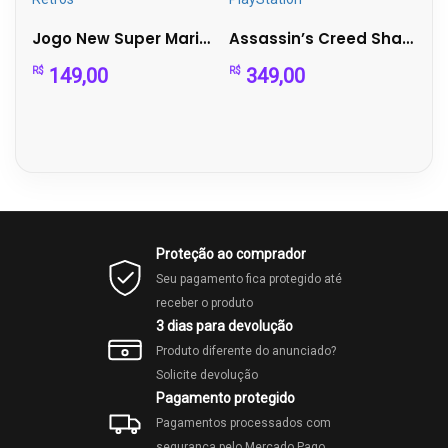
Alan Wake II Deluxe Edition – PS5
Jogo New Super Mario Bros - DS - Sem Capa
Assassin’s Creed Shadows PS5 - Japão Feudal com Ninja e S...
149,00
349,00
R$
R$
R$
Proteção ao comprador
Seu pagamento fica protegido até
receber o produto
3 dias para devolução
Produto diferente do anunciado?
Solicite devolução
Pagamento protegido
Pagamentos processados com
segurança pelo Mercado Pago