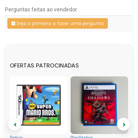
Perguntas feitas ao vendedor
Seja o primeiro a fazer uma pergunta
OFERTAS PATROCINADAS
Retros
PlayStation
Pla