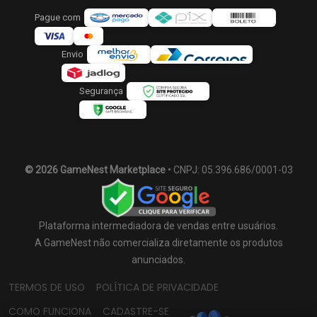
Pague com
Envio
Segurança
© 2026 GameNest Marketplace
• CNPJ: 05.396.686/0001-03
Plataforma intermediadora de vendas entre usuários.
A GameNest não comercializa diretamente os produtos
anunciados.
TERMOS DE USO
POLÍTICA DE PRIVACIDADE
COMO FUNCIONA
CADASTRE-SE