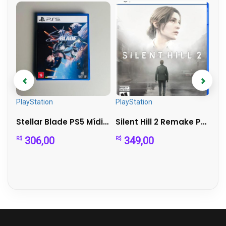
PlayStation
PlayStation
Pla
PlayStation Classic Mini Completo na Caixa + 20 Jogos Cláss...
Stellar Blade PS5 Mídia Física - Ação Futurista em Alta ...
Silent Hill 2 Remake PS5 – Mídia Física – Perfeito Est...
306,00
349,00
R$
R$
R$