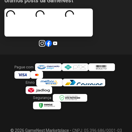
Últimos posts da GameNest
Pague com
Envio
Segurança
© 2026 GameNest Marketplace
• CNPJ: 05.396.686/0001-03