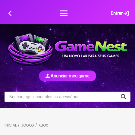
Skip
to
Entrar
content
Anunciar meu game
INICIAL
/
JOGOS
/
XBOX