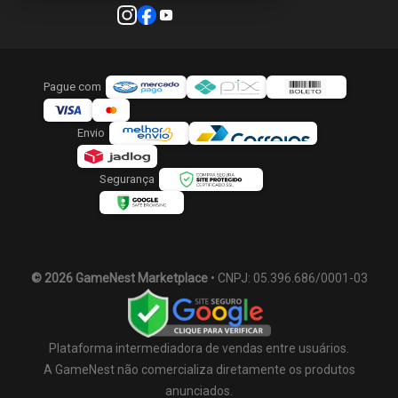
Pague com
Envio
Segurança
© 2026 GameNest Marketplace
• CNPJ: 05.396.686/0001-03
Plataforma intermediadora de vendas entre usuários.
A GameNest não comercializa diretamente os produtos
anunciados.