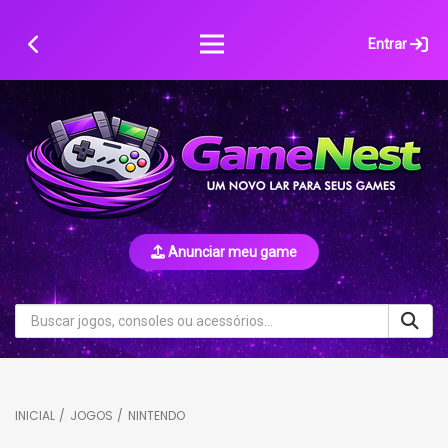
Skip
to
Entrar
content
Anunciar meu game
INICIAL
/
JOGOS
/
NINTENDO