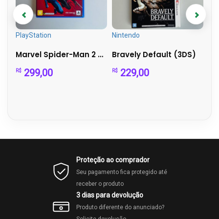
PlayStation
Nintendo
Pla
Indiana Jones PS5 - The Great Circle Aventura
Marvel Spider-Man 2 – PS5
Bravely Default (3DS)
299,00
229,00
R$
R$
R$
Proteção ao comprador
Seu pagamento fica protegido até
receber o produto
3 dias para devolução
Produto diferente do anunciado?