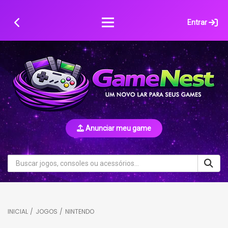
Skip
to
Entrar
content
Anunciar meu game
INICIAL
/
JOGOS
/
NINTENDO