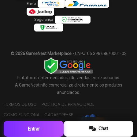
Envio
Segurança
© 2026 GameNest Marketplace
• CNPJ: 05.396.686/0001-03
Plataforma intermediadora de vendas entre usuários.
A GameNest não comercializa diretamente os produtos
anunciados.
TERMOS DE USO
POLÍTICA DE PRIVACIDADE
COMO FUNCIONA
CADASTRE-SE
Chat
Entrar