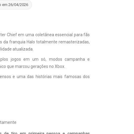
o em 26/04/2026
ster Chief em uma coletânea essencial para fãs
as da franquia Halo totalmente remasterizadas,
lidade atualizada.
tiplos jogos em um só, modos campanha e
ônico que marcou gerações no Xbox.
ntensos e uma das histórias mais famosas dos
itamente
os de tiro em primeira pessoa e campanhas