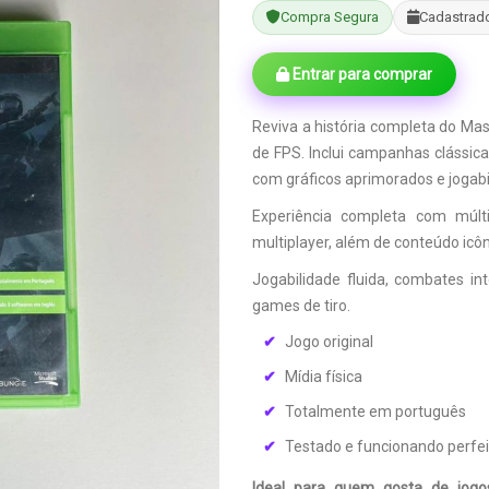
Compra Segura
Cadastrad
Entrar para comprar
Reviva a história completa do Ma
de FPS. Inclui campanhas clássic
com gráficos aprimorados e jogabi
Experiência completa com múl
multiplayer, além de conteúdo ic
Jogabilidade fluida, combates i
games de tiro.
Jogo original
Mídia física
Totalmente em português
Testado e funcionando perfe
Ideal para quem gosta de jog