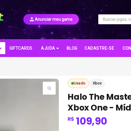
Anunciar meu game
GIFTCARDS
AJUDA
BLOG
CADASTRE-SE
CO
Usado
Xbox
Halo The Maste
Xbox One - Míd
109,90
R$