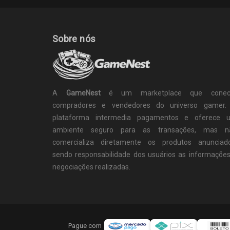
Sobre nós
A
GameNest
é um marketplace que conec
compradores e vendedores do universo gamer.
plataforma intermedia pagamentos e oferece 
ambiente seguro para as transações, mas n
comercializa diretamente os produtos anunciado
sendo responsabilidade dos usuários as informaçõe
negociações realizadas.
Pague com