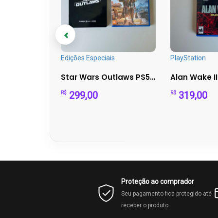
Edições Especiais
PlayStation
Indiana Jones PS5 - The Great Circle Aventura
Star Wars Outlaws PS5 + Steelbook Exclusiva | Mídia Física...
299,00
319,00
R$
R$
Proteção ao comprador
Seu pagamento fica protegido até
receber o produto