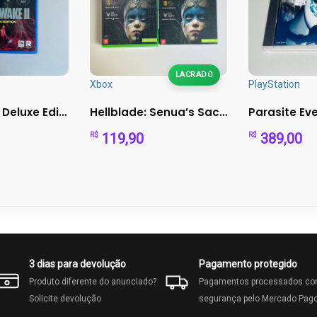
LACRADO
Xbox
PlayStation
Alan Wake II Deluxe Edition – PS5
Hellblade: Senua’s Sacrifice (Xbox One) – com luva
119,90
389,00
R$
R$
3 dias para devolução
Pagamento protegido
Produto diferente do anunciado?
Pagamentos processados c
Solicite devolução
segurança pelo Mercado Pag