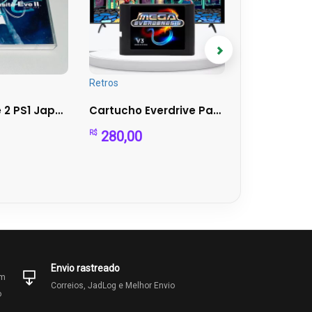
Retros
PlayStation
Parasite Eve 2 PS1 Japonês Completo (2 Discos) + Manual + E...
Cartucho Everdrive Para Mega Drive Ed V3 Pro
280,00
1.299,00
R$
R$
Envio rastreado
om
Correios, JadLog e Melhor Envio
o