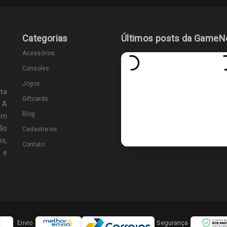
Categorias
Últimos posts da GameN
Acessórios
Consoles
Jogos
ta
Giftcards
 A
Blog
um
ão
Cadastre-se
s,
Contato
s e
Envio
Segurança