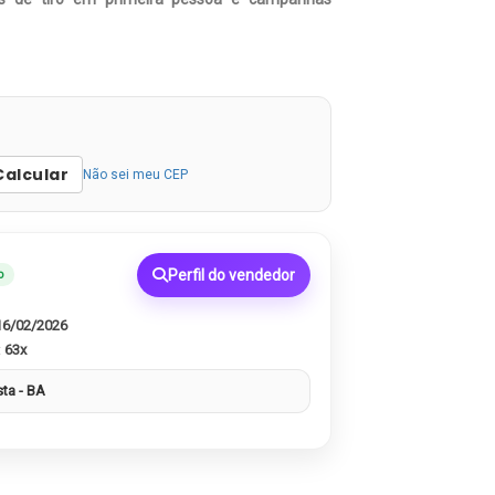
Calcular
Não sei meu CEP
Perfil do vendedor
o
16/02/2026
:
63x
sta - BA