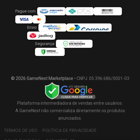
Pague com
Envio
Segurança
© 2026 GameNest Marketplace
• CNPJ: 05.396.686/0001-03
Plataforma intermediadora de vendas entre usuários.
A GameNest não comercializa diretamente os produtos
anunciados.
TERMOS DE USO
POLÍTICA DE PRIVACIDADE