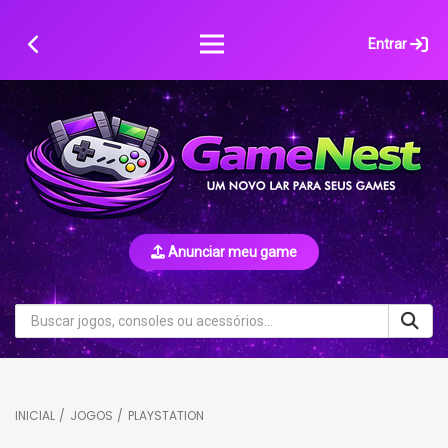
Skip
to
Entrar
content
Anunciar meu game
INICIAL
/
JOGOS
/
PLAYSTATION