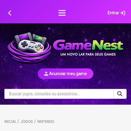
Skip
to
Entrar
content
Anunciar meu game
INICIAL
/
JOGOS
/
NINTENDO