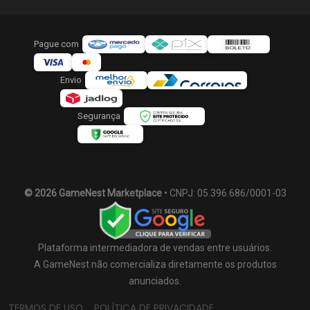
Pague com
Envio
Segurança
© 2026 GameNest Marketplace
• CNPJ: 05.396.686/0001-03
Plataforma intermediadora de vendas entre usuários.
A GameNest não comercializa diretamente os produtos
anunciados.
TERMOS DE USO
POLÍTICA DE PRIVACIDADE