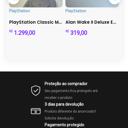
PlayStation
PlayStation
Xb
Silent Hill 2 Remake PS5 – Mídia Física – Perfeito Est...
PlayStation Classic Mini Completo na Caixa + 20 Jogos Cláss...
Alan Wake II Deluxe Edition – PS5
1.299,00
319,00
R$
R$
R$
Proteção ao comprador
Seu pagamento fica protegido até
receber o produto
3 dias para devolução
Produto diferente do anunciado?
Solicite devolução
Pagamento protegido