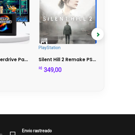
PlayStation
PlayStation
Cartucho Everdrive Para Mega Drive Ed V3 Pro
Silent Hill 2 Remake PS5 – Mídia Física – Perfeito Est...
349,00
389,00
R$
R$
Envio rastreado
om