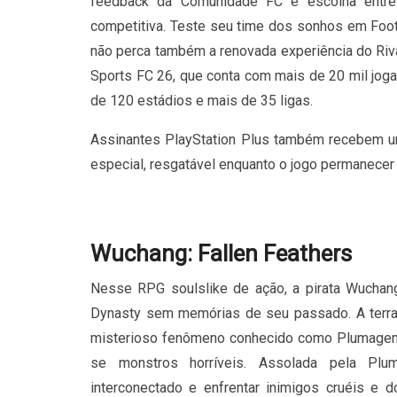
feedback da Comunidade FC e escolha entre
competitiva. Teste seu time dos sonhos em Foot
não perca também a renovada experiência do Riva
Sports FC 26, que conta com mais de 20 mil jog
de 120 estádios e mais de 35 ligas.
Assinantes PlayStation Plus também recebem 
especial, resgatável enquanto o jogo permanecer 
Wuchang: Fallen Feathers
Nesse RPG soulslike de ação, a pirata Wuchang
Dynasty sem memórias de seu passado. A terra 
misterioso fenômeno conhecido como Plumagem
se monstros horríveis. Assolada pela Pl
interconectado e enfrentar inimigos cruéis e d