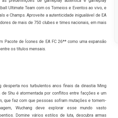
 as predefinições de gameplay autêntica e gameplay
ball Ultimate Team com os Torneios e Eventos ao vivo, e
ls e Champs. Aproveite a autenticidade inigualável de EA
adores de mais de 750 clubes e times nacionais, em mais
um Pacote de Ícones de EA FC 26** como uma expansão
entre os títulos mensais.
 desperta nos turbulentos anos finais da dinastia Ming
de Shu é atormentada por conflitos entre facções e um
, que faz com que pessoas sofram mutações e tornem-
umagem, Wuchang deve explorar esse mundo vasto
oentios. Domine vários estilos de luta, descubra armas