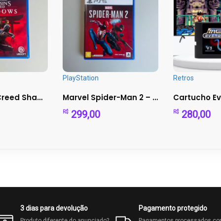
PlayStation
Retros
Assassin’s Creed Shadows PS5 - Japão Feudal com Ninja e S...
Marvel Spider-Man 2 – PS5
299,00
280,00
R$
R$
3 dias para devolução
Pagamento protegido
Produto diferente do anunciado?
Pagamentos processados c