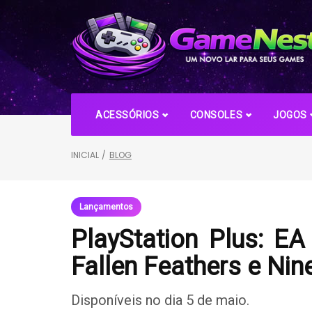
Skip
to
content
ACESSÓRIOS
CONSOLES
JOGOS
INICIAL
/
BLOG
PlayStation
Lançamentos
Plus:
PlayStation Plus: E
EA
Fallen Feathers e Nin
Sports
Disponíveis no dia 5 de maio.