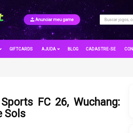
Anunciar meu game
GIFTCARDS
AJUDA
BLOG
CADASTRE-SE
CO
A Sports FC 26, Wuchang:
e Sols