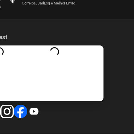
Correios, JadLog e Melhor Envio
o
est