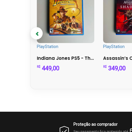
PlayStation
PlayStation
Jogo New Super Mario Bros - DS - Sem Capa
Indiana Jones PS5 - The Great Circle Aventura
449,00
349,00
R$
R$
Proteção ao comprador
Seu pagamento fica protegido até