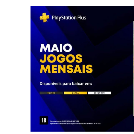
FC
26,
Wuchang:
Fallen
Feathers
e
Nine
Sols