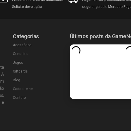
Solicite devolução
segurança pelo Mercado Pag
Categorias
Últimos posts da GameN
Acessórios
Consoles
Jogos
ta
Giftcards
 A
Blog
um
ão
Cadastre-se
s,
Contato
s e