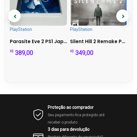
PlayStation
PlayStation
Pla
)
Parasite Eve 2 PS1 Japonês Completo (2 Discos) + Manual + E...
Silent Hill 2 Remake PS5 – Mídia Física – Perfeito Est...
Di
389,00
349,00
R$
R$
R$
Proteção ao comprador
Seu pagamento fica protegido até
receber o produto
3 dias para devolução