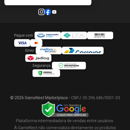
Pague com
Envio
Segurança
© 2026 GameNest Marketplace
• CNPJ: 05.396.686/0001-03
Plataforma intermediadora de vendas entre usuários.
A GameNest não comercializa diretamente os produtos