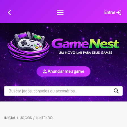
Skip
to
Entrar
content
Anunciar meu game
INICIAL
/
JOGOS
/
NINTENDO