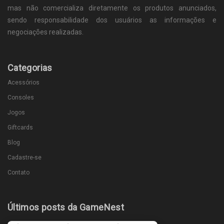
mas não comercializa diretamente os produtos anunciados,
sendo responsabilidade dos usuários as informações e
negociações realizadas.
Categorias
Acessórios
Consoles
Jogos
Giftcards
Blog
Cadastre-se
Contato
Últimos posts da GameNest