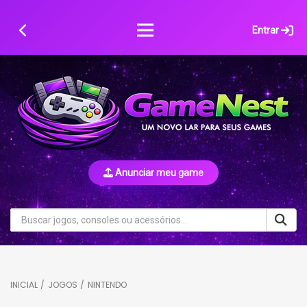
Skip
to
Entrar
content
Anunciar meu game
INICIAL
/
JOGOS
/
NINTENDO