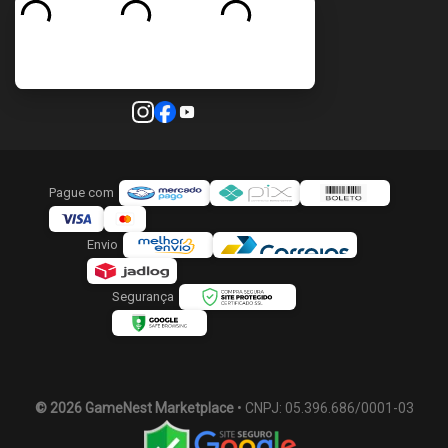
Pague com
Envio
Segurança
© 2026 GameNest Marketplace
• CNPJ: 05.396.686/0001-03